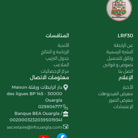
LRF30
المنافسات
عن الرابطة
الأندية
النشرة الرسمية
الرزنامة و النتائج
وثائق للتحميل
جدول الترتيب
نصوص و قوانين
الملاعب
اتصل بنا
مركز الإحصائيات
الإعلام
معلومات الاتصال
الأخبار
دار الرابطات ورقلة Maison
معرض الفيديوهات
des ligues BP 145 - 30000
معرض الصور
Ouargla
الإعتمادات
029804777
Banque BEA Ouargla /
00200032320395019341
secretaire@lrfouargla.com