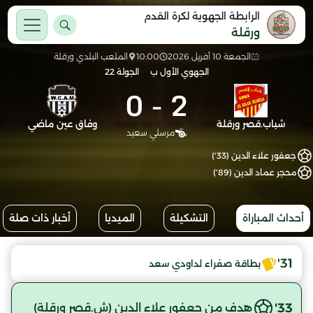
الرابطة الجهوية لكرة القدم
ورقلة
الجمعة 10 أفريل 2026
10:00
الملعب البلدي ورقلة
الجهوي الأول ب
الجولة 22
0
-
2
شباب.قصر ورقلة
وفاق عين ماضي
مرسلي سعيد
جعفور علاء الدين (33')
محجر عماد الدين (89')
أحداث المباراة
التشكيلة
الميديا
أخبار ذات صلة
31'
بطاقة صفراء لداودي سعد
33'
هدف من جعفور علاء الدين (ش.قصر ورقلة)