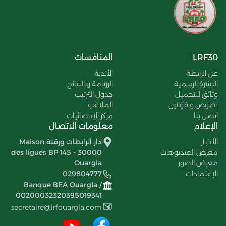
LRF30
المنافسات
عن الرابطة
الأندية
النشرة الرسمية
الرزنامة و النتائج
وثائق للتحميل
جدول الترتيب
نصوص و قوانين
الملاعب
اتصل بنا
مركز الإحصائيات
الإعلام
معلومات الاتصال
الأخبار
دار الرابطات ورقلة Maison
معرض الفيديوهات
des ligues BP 145 - 30000
معرض الصور
Ouargla
الإعتمادات
029804777
Banque BEA Ouargla /
00200032320395019341
secretaire@lrfouargla.com