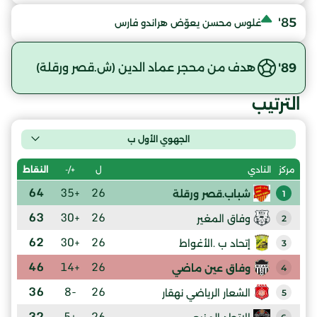
85'
غلوس محسن يعوّض هراندو فارس
89'
هدف من محجر عماد الدين (ش.قصر ورقلة)
الترتيب
الجهوي الأول ب
ل
+/-
النقاط
مركز
النادي
64
+35
26
شباب.قصر ورقلة
1
63
+30
26
وفاق المغير
2
62
+30
26
إتحاد ب .الأغواط
3
46
+14
26
وفاق عين ماضي
4
36
-8
26
الشعار الرياضي نهقار
5
32
+5
26