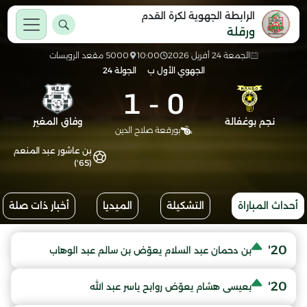
الرابطة الجهوية لكرة القدم
ورقلة
الجمعة 24 أفريل 2026
10:00
5000 مقعد الرويسات
الجهوي الأول ب
الجولة 24
1
-
0
نجم بوغفالة
وفاق المغير
بورقعة صلاح الدين
بن عاشور عبد المنعم
(65')
أحداث المباراة
التشكيلة
الميديا
أخبار ذات صلة
20'
بن دحمان عبد السلام يعوّض بن سالم عبد الوهاب
20'
بعيسى هشام يعوّض روابح ياسر عبد الله