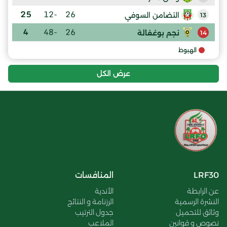
25
-12
26
التضامن السوفي
13
4
-48
26
نجم بوغفالة
14
الهبوط
عرض الكل
LRF30
المنافسات
عن الرابطة
الأندية
النشرة الرسمية
الرزنامة و النتائج
وثائق للتحميل
جدول الترتيب
نصوص و قوانين
الملاعب