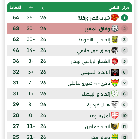
ل
+/-
النقاط
مركز
النادي
64
+35
26
شباب.قصر ورقلة
1
63
+30
26
وفاق المغير
2
62
+30
26
إتحاد ب .الأغواط
3
46
+14
26
وفاق عين ماضي
4
36
-8
26
الشعار الرياضي نهقار
5
32
+5
26
الاتحاد المنيعي
6
31
-7
26
نادي - ر- صورو ساحلي
7
31
+1
26
إتحاد ع البيضاء
8
29
-8
26
هلال غرداية
9
28
0
26
أمل سوف
10
27
-11
26
اتحاد حمادين
11
25
-21
26
وفاق مقر
12