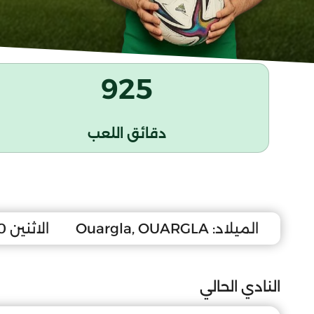
925
دقائق اللعب
الميلاد:
Ouargla, OUARGLA
الاثنين 10 جانفي 2011
النادي الحالي