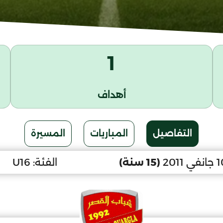
1
أهداف
التفاصيل
المباريات
المسيرة
(15 سنة)
الفئة:
U16