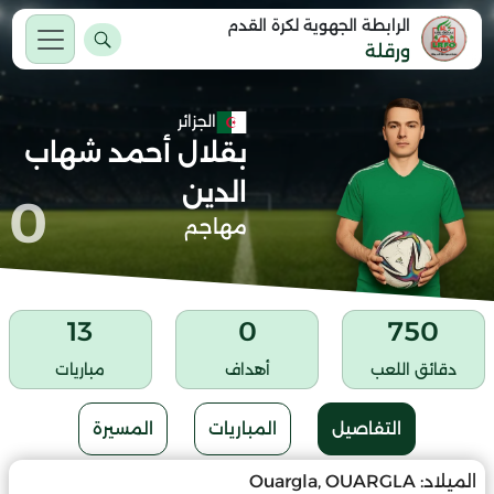
الرابطة الجهوية لكرة القدم
ورقلة
الجزائر
بقلال أحمد شهاب
الدين
0
مهاجم
13
0
750
دقائق اللعب
أهداف
مباريات
التفاصيل
المباريات
المسيرة
الميلاد:
Ouargla, OUARGLA