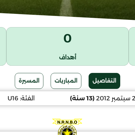
0
أهداف
التفاصيل
المباريات
المسيرة
(13 سنة)
الفئة:
U16