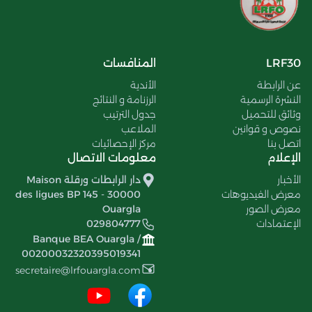
LRF30
المنافسات
عن الرابطة
الأندية
النشرة الرسمية
الرزنامة و النتائج
وثائق للتحميل
جدول الترتيب
نصوص و قوانين
الملاعب
اتصل بنا
مركز الإحصائيات
الإعلام
معلومات الاتصال
الأخبار
دار الرابطات ورقلة Maison
معرض الفيديوهات
des ligues BP 145 - 30000
معرض الصور
Ouargla
الإعتمادات
029804777
Banque BEA Ouargla /
00200032320395019341
secretaire@lrfouargla.com