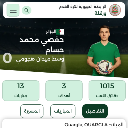
الرابطة الجهوية لكرة القدم
ورقلة
الجزائر
حفصي محمد
حسام
0
وسط ميدان هجومي
13
3
1015
دقائق اللعب
أهداف
مباريات
التفاصيل
المباريات
المسيرة
الميلاد:
Ouargla, OUARGLA