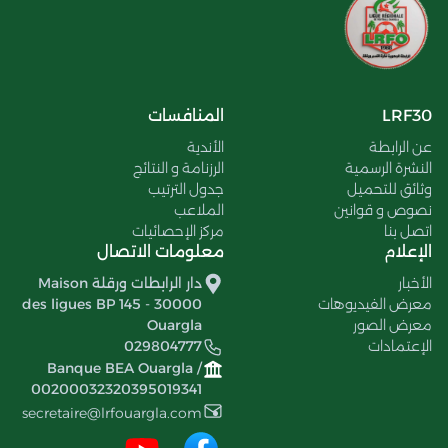
LRF30
المنافسات
عن الرابطة
الأندية
النشرة الرسمية
الرزنامة و النتائج
وثائق للتحميل
جدول الترتيب
نصوص و قوانين
الملاعب
اتصل بنا
مركز الإحصائيات
الإعلام
معلومات الاتصال
الأخبار
دار الرابطات ورقلة Maison
معرض الفيديوهات
des ligues BP 145 - 30000
معرض الصور
Ouargla
الإعتمادات
029804777
Banque BEA Ouargla /
00200032320395019341
secretaire@lrfouargla.com