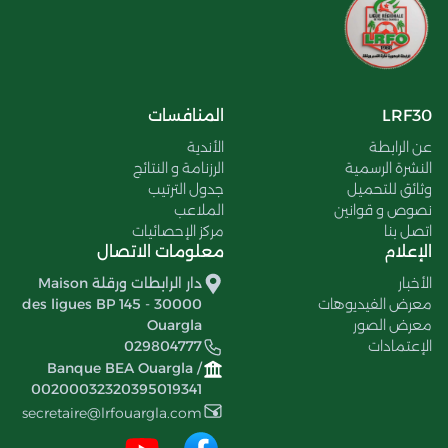
LRF30
المنافسات
عن الرابطة
الأندية
النشرة الرسمية
الرزنامة و النتائج
وثائق للتحميل
جدول الترتيب
نصوص و قوانين
الملاعب
اتصل بنا
مركز الإحصائيات
الإعلام
معلومات الاتصال
الأخبار
دار الرابطات ورقلة Maison
معرض الفيديوهات
des ligues BP 145 - 30000
معرض الصور
Ouargla
الإعتمادات
029804777
Banque BEA Ouargla /
00200032320395019341
secretaire@lrfouargla.com