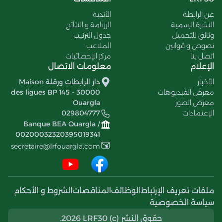
عن الرابطة
الأندية
النشرة الرسمية
الرزنامة و النتائج
وثائق للتحميل
جدول الترتيب
نصوص و قوانين
الملاعب
اتصل بنا
مركز الإحصائيات
الإعلام
معلومات الاتصال
الأخبار
دار الرابطات ورقلة Maison
معرض الفيديوهات
des ligues BP 145 - 30000
معرض الصور
Ouargla
الإعتمادات
029804777
Banque BEA Ouargla /
00200032320395019341
secretaire@lrfouargla.com
ملفات تعريف الإرتباط
الوظائف
المناقصات
الشروط و الأحكام
سياسة الخصوصية
حقوق النشر (c) 2026 LRF30.