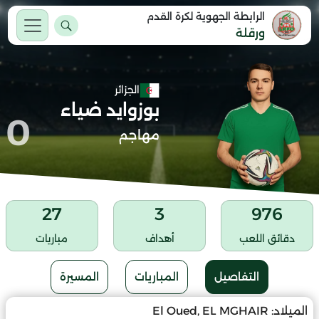
الرابطة الجهوية لكرة القدم
ورقلة
الجزائر
بوزوايد ضياء
0
مهاجم
27
3
976
دقائق اللعب
أهداف
مباريات
التفاصيل
المباريات
المسيرة
الميلاد:
El Oued, EL MGHAIR