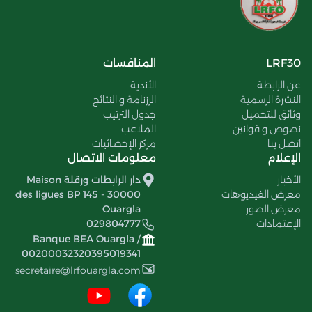
LRF30
المنافسات
عن الرابطة
الأندية
النشرة الرسمية
الرزنامة و النتائج
وثائق للتحميل
جدول الترتيب
نصوص و قوانين
الملاعب
اتصل بنا
مركز الإحصائيات
الإعلام
معلومات الاتصال
الأخبار
دار الرابطات ورقلة Maison
معرض الفيديوهات
des ligues BP 145 - 30000
معرض الصور
Ouargla
الإعتمادات
029804777
Banque BEA Ouargla /
00200032320395019341
secretaire@lrfouargla.com