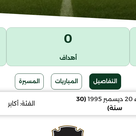
0
أهداف
التفاصيل
المباريات
المسيرة
199
(30
الفئة:
أكابر
سنة)