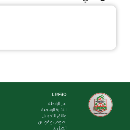
LRF30
عن الرابطة
النشرة الرسمية
وثائق للتحميل
نصوص و قوانين
اتصل بنا