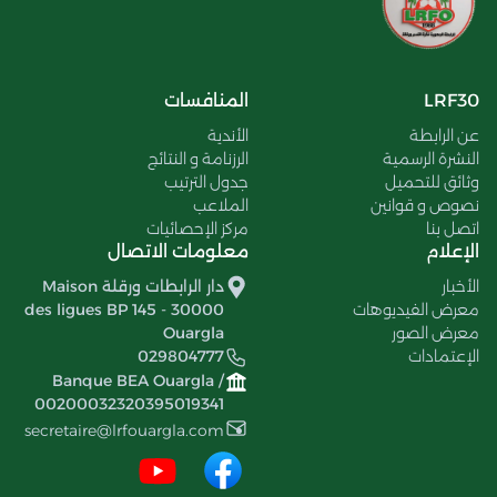
LRF30
المنافسات
عن الرابطة
الأندية
النشرة الرسمية
الرزنامة و النتائج
وثائق للتحميل
جدول الترتيب
نصوص و قوانين
الملاعب
اتصل بنا
مركز الإحصائيات
الإعلام
معلومات الاتصال
الأخبار
دار الرابطات ورقلة Maison
معرض الفيديوهات
des ligues BP 145 - 30000
معرض الصور
Ouargla
الإعتمادات
029804777
Banque BEA Ouargla /
00200032320395019341
secretaire@lrfouargla.com