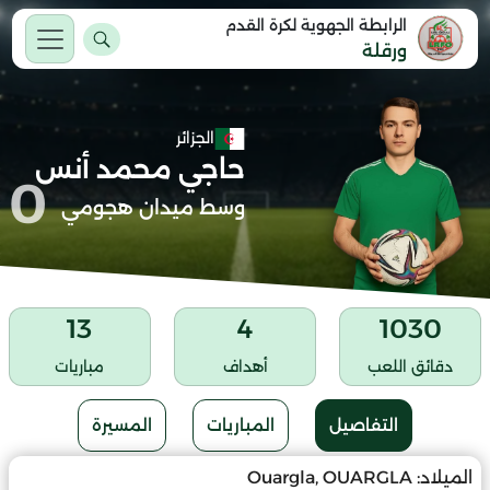
الرابطة الجهوية لكرة القدم
ورقلة
الجزائر
حاجي محمد أنس
0
وسط ميدان هجومي
13
4
1030
دقائق اللعب
أهداف
مباريات
التفاصيل
المباريات
المسيرة
الميلاد:
Ouargla, OUARGLA