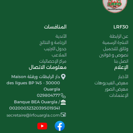
LRF30
المنافسات
عن الرابطة
الأندية
النشرة الرسمية
الرزنامة و النتائج
وثائق للتحميل
جدول الترتيب
نصوص و قوانين
الملاعب
اتصل بنا
مركز الإحصائيات
الإعلام
معلومات الاتصال
الأخبار
دار الرابطات ورقلة Maison
معرض الفيديوهات
des ligues BP 145 - 30000
معرض الصور
Ouargla
الإعتمادات
029804777
Banque BEA Ouargla /
00200032320395019341
secretaire@lrfouargla.com