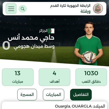
الرابطة الجهوية لكرة القدم
ورقلة
الجزائر
حاجي محمد أنس
0
وسط ميدان هجومي
13
4
1030
دقائق اللعب
أهداف
مباريات
التفاصيل
المباريات
المسيرة
الميلاد:
Ouargla, OUARGLA