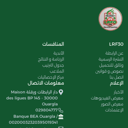
LRF30
المنافسات
عن الرابطة
الأندية
النشرة الرسمية
الرزنامة و النتائج
وثائق للتحميل
جدول الترتيب
نصوص و قوانين
الملاعب
اتصل بنا
مركز الإحصائيات
الإعلام
معلومات الاتصال
الأخبار
دار الرابطات ورقلة Maison
معرض الفيديوهات
des ligues BP 145 - 30000
معرض الصور
Ouargla
الإعتمادات
029804777
Banque BEA Ouargla /
00200032320395019341