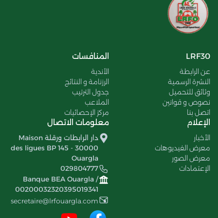
LRF30
المنافسات
عن الرابطة
الأندية
النشرة الرسمية
الرزنامة و النتائج
وثائق للتحميل
جدول الترتيب
نصوص و قوانين
الملاعب
اتصل بنا
مركز الإحصائيات
الإعلام
معلومات الاتصال
الأخبار
دار الرابطات ورقلة Maison
معرض الفيديوهات
des ligues BP 145 - 30000
معرض الصور
Ouargla
الإعتمادات
029804777
Banque BEA Ouargla /
00200032320395019341
secretaire@lrfouargla.com