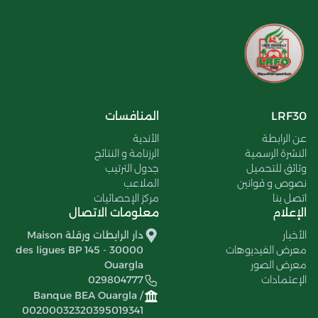
LRF30
المنافسات
عن الرابطة
الأندية
النشرة الرسمية
الرزنامة و النتائج
وثائق للتحميل
جدول الترتيب
نصوص و قوانين
الملاعب
اتصل بنا
مركز الإحصائيات
الإعلام
معلومات الاتصال
الأخبار
دار الرابطات ورقلة Maison
معرض الفيديوهات
des ligues BP 145 - 30000
معرض الصور
Ouargla
الإعتمادات
029804777
Banque BEA Ouargla /
00200032320395019341