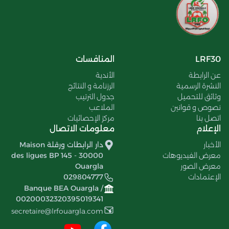
LRF30
المنافسات
عن الرابطة
الأندية
النشرة الرسمية
الرزنامة و النتائج
وثائق للتحميل
جدول الترتيب
نصوص و قوانين
الملاعب
اتصل بنا
مركز الإحصائيات
الإعلام
معلومات الاتصال
الأخبار
دار الرابطات ورقلة Maison
معرض الفيديوهات
des ligues BP 145 - 30000
معرض الصور
Ouargla
الإعتمادات
029804777
Banque BEA Ouargla /
00200032320395019341
secretaire@lrfouargla.com