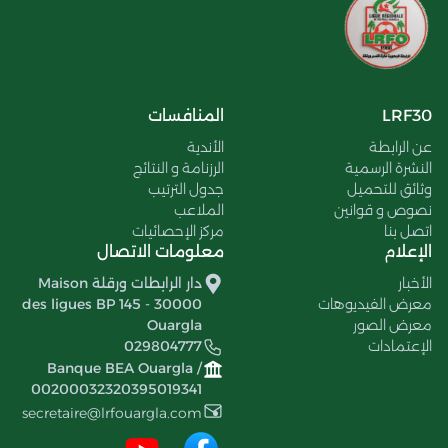
LRF30
المنافسات
عن الرابطة
الأندية
النشرة الرسمية
الرزنامة و النتائج
وثائق للتحميل
جدول الترتيب
نصوص و قوانين
الملاعب
اتصل بنا
مركز الإحصائيات
الإعلام
معلومات الاتصال
الأخبار
دار الرابطات ورقلة Maison
معرض الفيديوهات
des ligues BP 145 - 30000
معرض الصور
Ouargla
الإعتمادات
029804777
Banque BEA Ouargla /
00200032320395019341
secretaire@lrfouargla.com