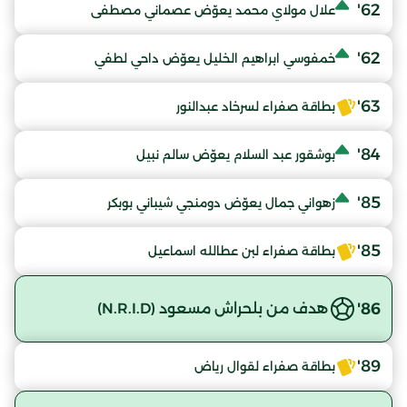
62'
علال مولاي محمد يعوّض عصماني مصطفى
62'
خمفوسي ابراهيم الخليل يعوّض داحي لطفي
63'
بطاقة صفراء لسرخاد عبدالنور
84'
بوشقور عبد السلام يعوّض سالم نبيل
85'
زهواني جمال يعوّض دومنجي شيباني بوبكر
85'
بطاقة صفراء لبن عطالله اسماعيل
86'
هدف من بلحراش مسعود (N.R.I.D)
89'
بطاقة صفراء لقوال رياض