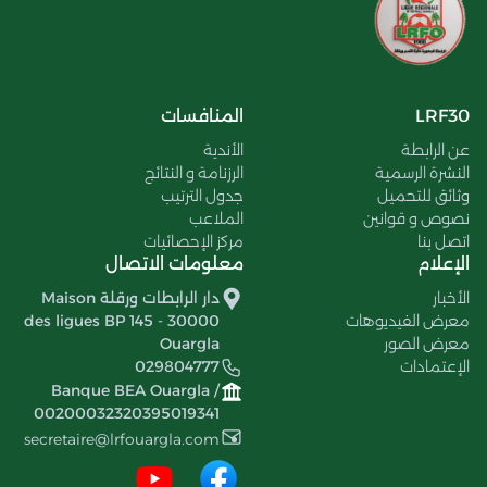
LRF30
المنافسات
عن الرابطة
الأندية
النشرة الرسمية
الرزنامة و النتائج
وثائق للتحميل
جدول الترتيب
نصوص و قوانين
الملاعب
اتصل بنا
مركز الإحصائيات
الإعلام
معلومات الاتصال
الأخبار
دار الرابطات ورقلة Maison
معرض الفيديوهات
des ligues BP 145 - 30000
معرض الصور
Ouargla
الإعتمادات
029804777
Banque BEA Ouargla /
00200032320395019341
secretaire@lrfouargla.com