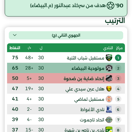
90'
هدف من سرخاد عبدالنور (م.البيضاء)
الترتيب
الجهوي الثاني (ج)
ل
+/-
النقاط
مركز
النادي
75
+48
30
مستقبل شباب الثنية
1
65
+28
30
مولودية البيضاء
2
50
+5
30
إتحاد ضاية بن ضحوة
3
47
+19
30
هلال عين سيدي علي
4
41
+4
30
مستقبل لماضي
5
40
-2
30
نادي الأغواط
6
39
-4
30
اتحاد تاجموت
7
37
-15
30
نادي بن ناصر بن شهرة
8