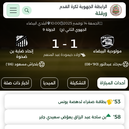
الرابطة الجهوية لكرة القدم
ورقلة
الجمعة 14 نوفمبر 2025
10:00
البلدي البيضاء
الجهوي الثاني (ج)
الجولة 9
1
-
1
مولودية البيضاء
إتحاد ضاية بن
اولاد حيمودة عبد المنعم
ضحوة
سرخاد عبدالنور (90'+08)
بلحراش مسعود (86')
أحداث المباراة
التشكيلة
الميديا
أخبار ذات صلة
53'
بطاقة صفراء لدهصة يونس
58'
بن ساحة عبد الرزاق يعوّض سعيدي جابر