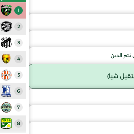
1
2
3
نصر الدين
4
5
قبل شبا)
6
7
8