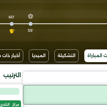
'60
'55
 المباراة
التشكيلة
الميديا
أخبار ذات 
الترتيب
مركز
النادي