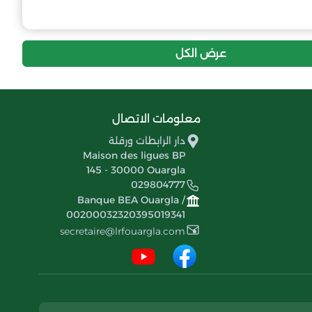
37
-7
30
ترجي مرماد
36
-3
30
رائد حاسي القارة
عرض الكل
35
-12
30
رائد المنيعة
معلومات الاتصال
34
-14
30
إتحاد شباب تاغيت
دار الرابطات ورقلة
Maison des ligues BP
33
-11
30
الوداد الرياضي الإسماعيلي
145 - 30000 Ouargla
029804777
32
-14
30
Banque BEA Ouargla /
أمل سيدي بوزيد
00200032320395019341
secretaire@lrfouargla.com
32
-28
30
وداد مدينة زلفانة
31
0
30
إتحاد بريدة