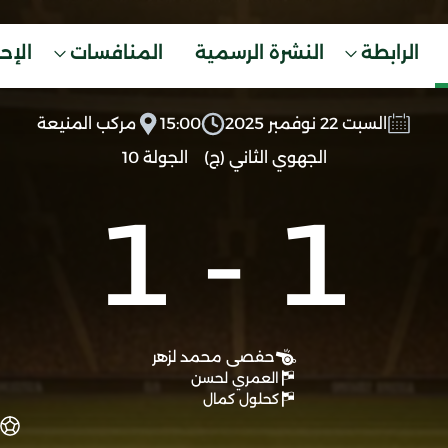
الرابطة
النشرة الرسمية
المنافسات
الإح
السبت 22 نوفمبر 2025
15:00
مركب المنيعة
الجهوي الثاني (ج)
الجولة 10
1
-
1
حفصى محمد لزهر
العمري لحسن
كحلول كمال