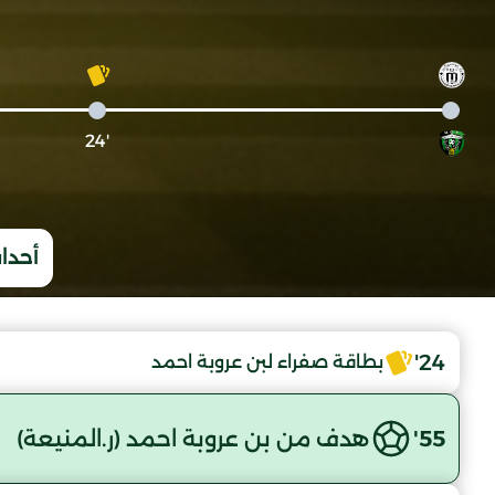
'24
أحداث
24'
بطاقة صفراء لبن عروبة احمد
55'
هدف من بن عروبة احمد (ر.المنيعة)