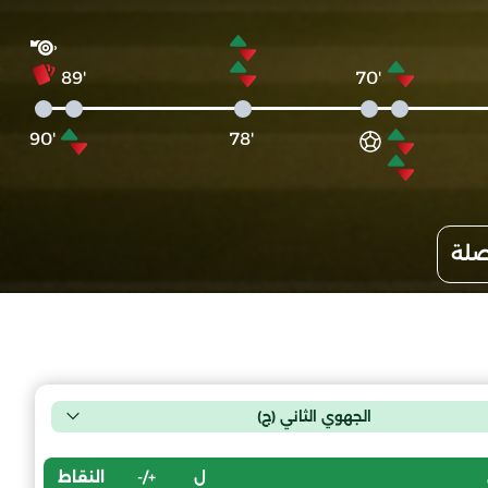
'89
'70
'90
'78
صلة
الجهوي الثاني (ج)
ل
+/-
النقاط