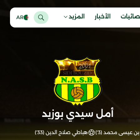
صائيات
الأخبار
المزيد
AR
أمل سيدي بوزيد
بن عيسى محمد (3')
هباطي صلاح الدين (33')