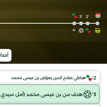
'3
'2
'4
أحداث
2'
هباطي صلاح الدين يعوّض بن عيسى محمد
3'
هدف من بن عيسى محمد (أمل سيدي 