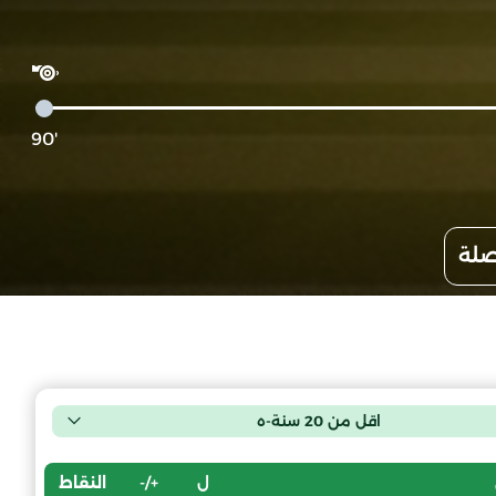
'90
صلة
اقل من 20 سنة-ه
ل
+/-
النقاط