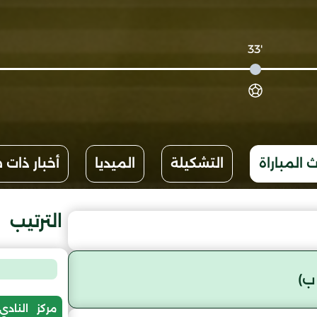
'33
 المباراة
التشكيلة
الميديا
أخبار ذات 
الترتيب
ب)
مركز
النادي