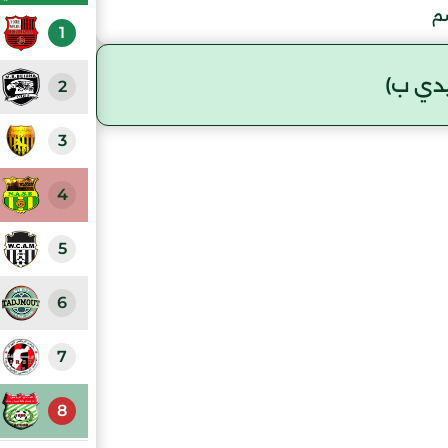
سم
1
دي ب)
2
3
4
5
6
7
8