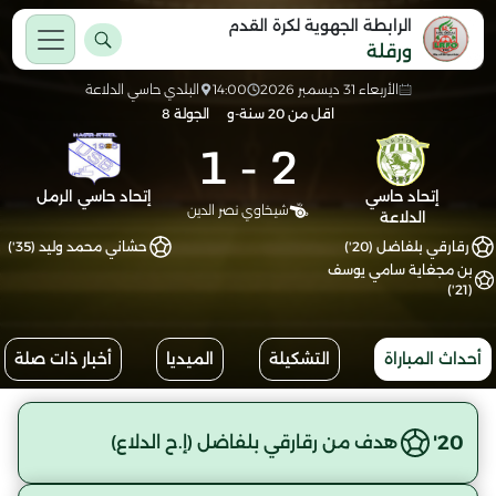
الرابطة الجهوية لكرة القدم
ورقلة
الأربعاء 31 ديسمبر 2026
14:00
البلدي حاسي الدلاعة
اقل من 20 سنة-و
الجولة 8
1
-
2
إتحاد حاسي
إتحاد حاسي الرمل
شيخاوي نصر الدين
الدلاعة
رقارقي بلفاضل (20')
حشاني محمد وليد (35')
بن مجغاية سامي يوسف
(21')
أحداث المباراة
التشكيلة
الميديا
أخبار ذات صلة
20'
هدف من رقارقي بلفاضل (إ.ح الدلاع)