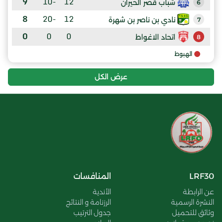
9
-10
12
شباب قصر الحيران
6
8
-20
12
نادي بن ناصر بن شهرة
7
0
0
0
اتحاد الاغواط
8
الهبوط
عرض الكل
LRF30
المنافسات
عن الرابطة
الأندية
النشرة الرسمية
الرزنامة و النتائج
وثائق للتحميل
جدول الترتيب