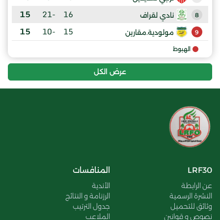
15
-21
16
نادي لقراف
8
15
-10
15
مولودية.مقارين
9
الهبوط
عرض الكل
LRF30
المنافسات
عن الرابطة
الأندية
النشرة الرسمية
الرزنامة و النتائج
وثائق للتحميل
جدول الترتيب
نصوص و قوانين
الملاعب