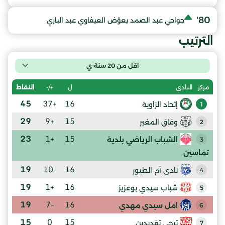
80'
جواحي عبد الصمد يعوّض العيفاوي عبد الباري
الترتيب
اقل من 20 سنة-ي
ل
+/-
النقاط
مركز
النادي
45
+37
16
إتحاد الزاوية
1
29
+9
15
وفاق المغير
2
23
+1
15
الشباب الرياضي بلدية
3
تماسين
19
-10
16
نادي أم الطيور
4
19
+1
16
شباب سيدي بوعزيز
5
19
-7
16
امل سيدي مهدي
6
15
0
15
ترجي تقديدين
7