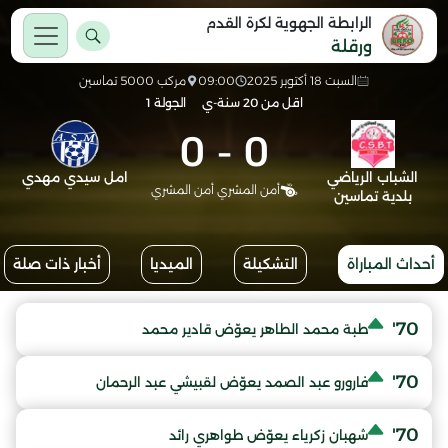
الرابطة الجهوية لكرة القدم
ورقلة
السبت 18 أكتوبر 2025
09:00
مركب 5000 تماسين
اقل من 20 سنة-ي
الجولة 1
0
-
0
الشباب الرياضي
امل سيدي مهدي
أمن المشري أمن المشري
بلدية تماسين
أحداث المباراة
التشكيلة
الميديا
أخبار ذات صلة
70'
طبة محمد الطاهر يعوّض قادير محمد
70'
فارورو عبد الصمد يعوّض لقبيشي عبد الرحمان
70'
شهبان زكرياء يعوّض طواهري رائد