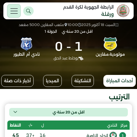
الرابطة الجهوية لكرة القدم
ورقلة
السبت 18 أكتوبر 2025
10:00
ملعب المقارين 5000 مقعد
اقل من 20 سنة-ي
الجولة 1
0
-
1
مولودية.مقارين
نادي أم الطيور
بوخلط عبد الحق
أحداث المباراة
التشكيلة
الميديا
أخبار ذات صلة
الترتيب
اقل من 20 سنة-ي
ل
+/-
النقاط
مركز
النادي
45
+37
16
إتحاد الزاوية
1