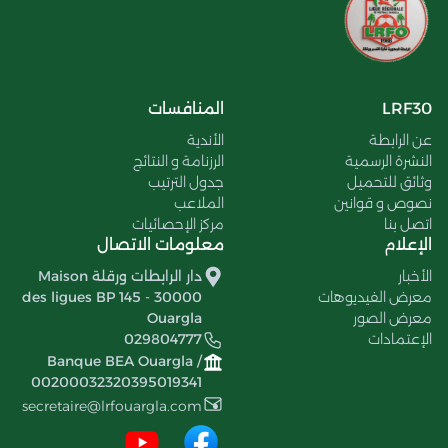
LRF30
المنافسات
عن الرابطة
الأندية
النشرة الرسمية
الرزنامة و النتائج
وثائق للتحميل
جدول الترتيب
نصوص و قوانين
الملاعب
اتصل بنا
مركز الإحصائيات
الإعلام
معلومات الاتصال
الأخبار
دار الرابطات ورقلة Maison
معرض الفيديوهات
des ligues BP 145 - 30000
معرض الصور
Ouargla
الإعتمادات
029804777
Banque BEA Ouargla /
00200032320395019341
secretaire@lrfouargla.com