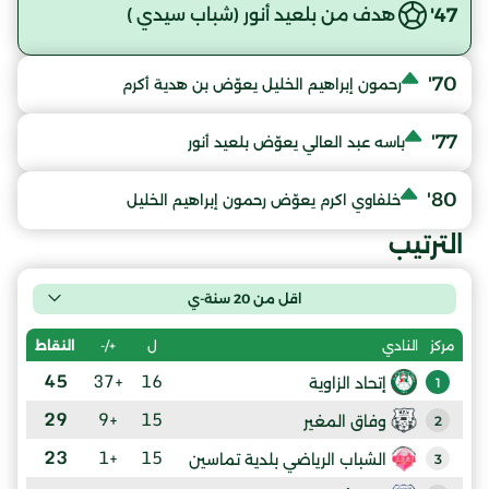
47'
هدف من بلعيد أنور (شباب سيدي )
70'
رحمون إبراهيم الخليل يعوّض بن هدية أكرم
77'
باسه عبد العالي يعوّض بلعيد أنور
80'
خلفاوي اكرم يعوّض رحمون إبراهيم الخليل
الترتيب
اقل من 20 سنة-ي
ل
+/-
النقاط
مركز
النادي
45
+37
16
إتحاد الزاوية
1
29
+9
15
وفاق المغير
2
23
+1
15
الشباب الرياضي بلدية تماسين
3