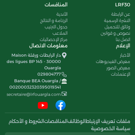
LRF30
المنافسات
عن الرابطة
الأندية
النشرة الرسمية
الرزنامة و النتائج
وثائق للتحميل
جدول الترتيب
نصوص و قوانين
الملاعب
اتصل بنا
مركز الإحصائيات
الإعلام
معلومات الاتصال
الأخبار
دار الرابطات ورقلة Maison
معرض الفيديوهات
des ligues BP 145 - 30000
معرض الصور
Ouargla
الإعتمادات
029804777
Banque BEA Ouargla /
00200032320395019341
secretaire@lrfouargla.com
ملفات تعريف الإرتباط
الوظائف
المناقصات
الشروط و الأحكام
سياسة الخصوصية