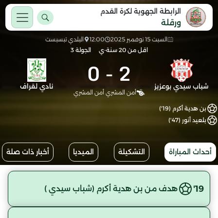
الرابطة الجهوية لكرة القدم
ورقلة
السبت 15 نوفمبر 2025
12:00
البلدي تبسبست
اقل من 20 سنة-ي
الجولة 3
0
-
2
شباب سيدي بوعزيز
نادي لقراف
أمن المشري أمن المشري
بن هدية أكرم (19')
بلعيد أنور (47')
أحداث المباراة
التشكيلة
الميديا
أخبار ذات صلة
19'
هدف من بن هدية أكرم (شباب سيدي )