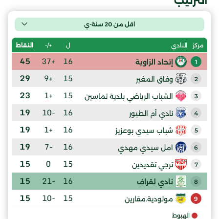
الترتيب
اقل من 20 سنة-ي
ل
+/-
النقاط
مركز
النادي
45
+37
16
إتحاد الزاوية
1
29
+9
15
وفاق المغير
2
23
+1
15
الشباب الرياضي بلدية تماسين
3
19
-10
16
نادي أم الطيور
4
19
+1
16
شباب سيدي بوعزيز
5
19
-7
16
امل سيدي مهدي
6
15
0
15
ترجي تقديدين
7
15
-21
16
نادي لقراف
8
15
-10
15
مولودية.مقارين
9
الهبوط