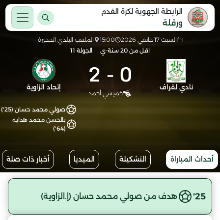
الرابطة الجهوية لكرة القدم
ورقلة
السبت 17 جانفي 2026
15:00
الملعب البلدي الحجيرة
اقل من 20 سنة-ي
الجولة 11
2
-
0
نادي لقراف
إتحاد الزاوية
خميسي أحمد
صولي محمد حسان (25')
بالحسن محمد هدايه
(64')
أحداث المباراة
التشكيلة
الميديا
أخبار ذات صلة
25'
هدف من صولي محمد حسان (إ.الزاوية)