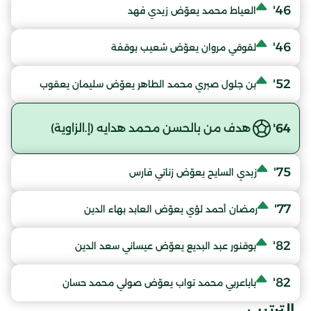
46'
العياط محمد يعوّض زيدي فهد
46'
لقوقي مروان يعوّض شعيب بوقفة
52'
بن جلول صبري محمد الطاهر يعوّض سليمان يعقوب
64'
هدف من بالحسن محمد هدايه (إ.الزاوية)
75'
زيدي السايح يعوّض زناتي فارس
77'
رمضان أحمد لؤي يعوّض العابد بهاء الدين
82'
بوقنور عبد البديع يعوّض عيساني سعد الدين
82'
باباعربي محمد تواب يعوّض صولي محمد حسان