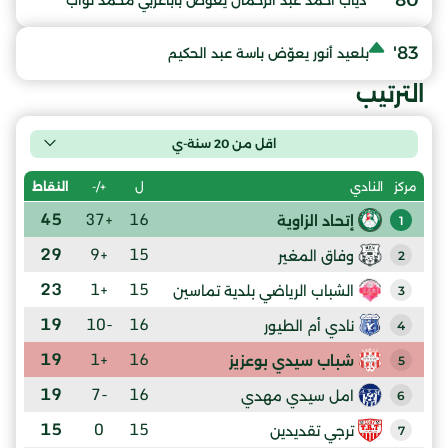
80'
دياب أحمد عبد الرحمان يعوّض باباعربي محمد تواب
83'
بلعيد أنور يعوّض باسة عبد الحكيم
الترتيب
اقل من 20 سنة-ي
ل
+/-
النقاط
مركز
النادي
45
+37
16
إتحاد الزاوية
1
29
+9
15
وفاق المغير
2
23
+1
15
الشباب الرياضي بلدية تماسين
3
19
-10
16
نادي أم الطيور
4
19
+1
16
شباب سيدي بوعزيز
5
19
-7
16
امل سيدي مهدي
6
15
0
15
ترجي تقديدين
7