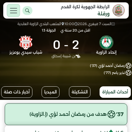
الرابطة الجهوية لكرة القدم
ورقلة
السبت 7 فيفري 2026
10:00
الملعب البلدي الزاوية العابدية
اقل من 20 سنة-ي
الجولة 13
0
-
2
إتحاد الزاوية
شباب سيدي بوعزيز
بن شبيبة إسحاق
رمضان أحمد لؤي (37')
نذير ياسر (77')
أحداث المباراة
التشكيلة
الميديا
أخبار ذات صلة
37'
هدف من رمضان أحمد لؤي (إ.الزاوية)