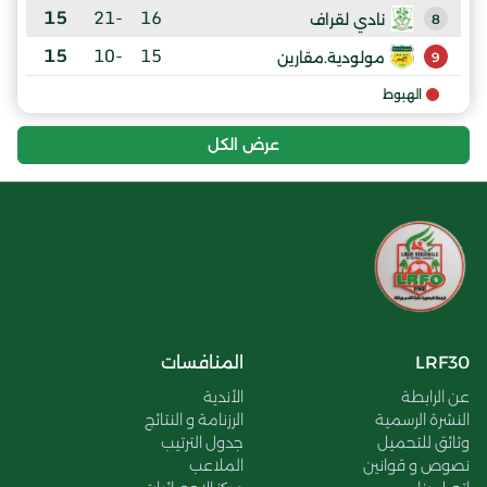
15
-21
16
نادي لقراف
8
15
-10
15
مولودية.مقارين
9
الهبوط
عرض الكل
LRF30
المنافسات
عن الرابطة
الأندية
النشرة الرسمية
الرزنامة و النتائج
وثائق للتحميل
جدول الترتيب
نصوص و قوانين
الملاعب