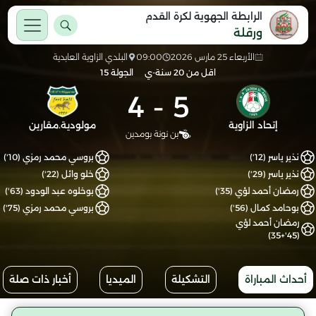
الرابطة الجهوية لكرة القدم
ورقلة
الأربعاء 25 مارس 2026
09:00
البلدي الزاوية العابدية
اقل من 20 سنة-ي
الجولة 15
4
-
5
إتحاد الزاوية
مولودية.مقارين
بن نونة بومدين
نذير ياسر (12')
بروسي محمد رمزي (10')
نذير ياسر (29')
خلو وائل (22')
رمضان أحمد لؤي (35')
بوخلوه عبد الودود (63')
بوحامد كمال (56')
بروسي محمد رمزي (75')
رمضان أحمد لؤي
(45'+35)
أحداث المباراة
التشكيلة
الميديا
أخبار ذات صلة