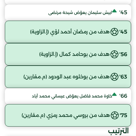
45'
ابيش سليمان يعوّض شيحة مرتضى
45'
هدف من رمضان أحمد لؤي (إ.الزاوية)
56'
هدف من بوحامد كمال (إ.الزاوية)
63'
هدف من بوخلوه عبد الودود (م.مقارين)
66'
خاوة محمد فاضل يعوّض عيساني محمد أياد
75'
هدف من بروسي محمد رمزي (م.مقارين)
الترتيب