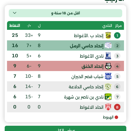
اقل من 18 سنة-و
ل
+/-
النقاط
مركز
النادي
25
+33
9
إتحاد ب .الأغواط
1
16
+7
8
إتحاد حاسي الرمل
2
10
+5
6
نادي الأغواط
3
9
-6
9
إتحاد الخنق
4
7
-10
8
شباب قصر الحيران
5
6
-14
7
إتحاد حاسي الدلاعة
6
6
-15
7
نادي بن ناصر بن شهرة
7
0
0
0
اتحاد الاغواط
8
الهبوط
عرض الكل