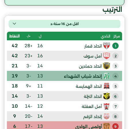
الترتيب
اقل من 16 سنة-د
ل
+/-
النقاط
مركز
النادي
42
+28
16
اتحاد قمار
1
42
+23
16
أمل سوف
2
21
-3
14
اتحاد حمادين
3
19
-3
13
إتحاد شباب الشهداء
4
18
+9
11
اتحاد الهمايسة
5
14
-3
13
اتحاد النزلة
6
10
-14
12
أمل العقلة
7
9
-20
14
إتحاد الزقم
8
6
-17
13
أولمبي الوادي
9