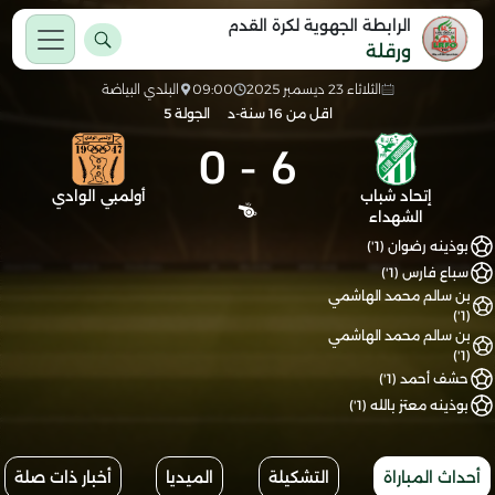
الرابطة الجهوية لكرة القدم
ورقلة
الثلاثاء 23 ديسمبر 2025
09:00
البلدي البياضة
اقل من 16 سنة-د
الجولة 5
0
-
6
إتحاد شباب
أولمبي الوادي
الشهداء
بوذينه رضوان (1')
سباع فارس (1')
بن سالم محمد الهاشمي
(1')
بن سالم محمد الهاشمي
(1')
حشف أحمد (1')
بوذينه معتز بالله (1')
أحداث المباراة
التشكيلة
الميديا
أخبار ذات صلة