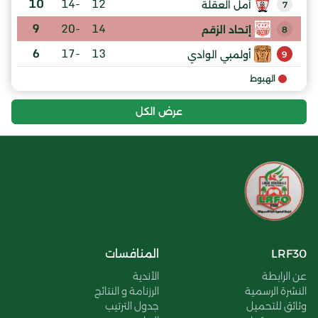
10
-14
12
أمل العقلة
7
9
-20
14
إتحاد الزقم
8
6
-17
13
أولمبي الوادي
9
الهبوط
عرض الكل
LRF30
المنافسات
عن الرابطة
الأندية
النشرة الرسمية
الرزنامة و النتائج
وثائق للتحميل
جدول الترتيب