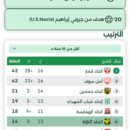
20'
هدف من جروني إبراهيم (U.S.Nezla)
الترتيب
اقل من 16 سنة-د
ل
+/-
النقاط
مركز
النادي
42
+28
16
اتحاد قمار
1
42
+23
16
أمل سوف
2
21
-3
14
اتحاد حمادين
3
19
-3
13
إتحاد شباب الشهداء
4
18
+9
11
اتحاد الهمايسة
5
14
-3
13
اتحاد النزلة
6