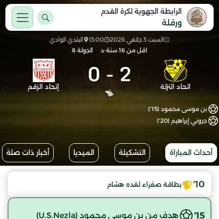
الرابطة الجهوية لكرة القدم
ورقلة
السبت 3 جانفي 2026
13:00
البلدي الوادي
اقل من 16 سنة-د
الجولة 8
0
-
2
اتحاد النزلة
إتحاد الزقم
بن موسى محمود (15')
جروني إبراهيم (20')
أحداث المباراة
التشكيلة
الميديا
أخبار ذات صلة
10'
بطاقة صفراء لقده هشام
15'
هدف من بن موسى محمود (U.S.Nezla)