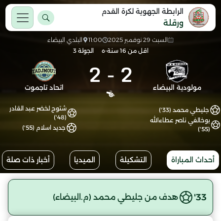
الرابطة الجهوية لكرة القدم
ورقلة
السبت 29 نوفمبر 2025
11:00
البلدي البيضاء
اقل من 16 سنة-ه
الجولة 3
2
-
2
مولودية البيضاء
اتحاد تاجموت
شتوح لخضر عبد القادر
جليطي محمد (33')
(48')
بوخالفي ناصر عطاءالله
جديد اسلام (55')
(55')
أحداث المباراة
التشكيلة
الميديا
أخبار ذات صلة
33'
هدف من جليطي محمد (م.البيضاء)