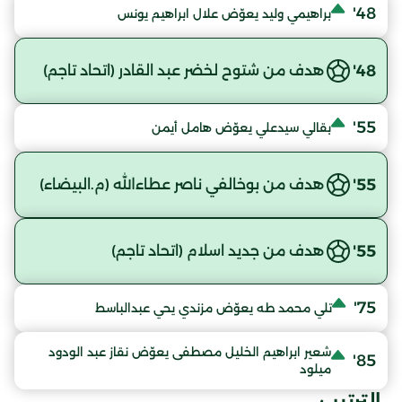
48'
براهيمي وليد يعوّض علال ابراهيم يونس
48'
هدف من شتوح لخضر عبد القادر (اتحاد تاجم)
55'
بقالي سيدعلي يعوّض هامل أيمن
55'
هدف من بوخالفي ناصر عطاءالله (م.البيضاء)
55'
هدف من جديد اسلام (اتحاد تاجم)
75'
تلي محمد طه يعوّض مزندي يحي عبدالباسط
شعير ابراهيم الخليل مصطفى يعوّض نقاز عبد الودود
85'
ميلود