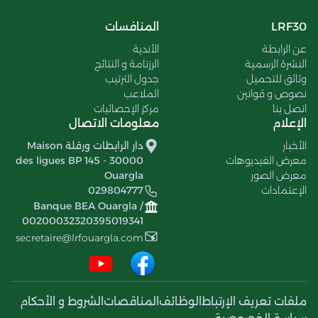
LRF30
المنافسات
عن الرابطة
الأندية
النشرة الرسمية
الرزنامة و النتائج
وثائق للتحميل
جدول الترتيب
نصوص و قوانين
الملاعب
اتصل بنا
مركز الإحصائيات
الإعلام
معلومات الاتصال
الأخبار
دار الرابطات ورقلة Maison
معرض الفيديوهات
des ligues BP 145 - 30000
معرض الصور
Ouargla
الإعتمادات
029804777
Banque BEA Ouargla /
00200032320395019341
secretaire@lrfouargla.com
ملفات تعريف الإرتباط
الوظائف
المناقصات
الشروط و الأحكام