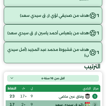
1'
هدف من صديقي لؤي (ر. ق سيدي سعد)
1'
هدف من بلعباس أحمد ياسين (ر. ق سيدي سعد)
هدف من قشبوط محمد عبد المجيد (أمل سيدي
1'
ب)
الترتيب
اقل من 16 سنة-ه
ل
+/-
النقاط
مركز
النادي
23
+17
9
وفاق عين ماضي
1
17
+2
9
رائد ق سيدي سعد
2