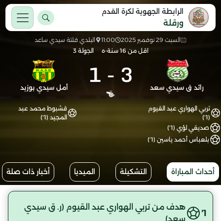
الرابطة الجهوية لكرة القدم
ورقلة
السبت 29 نوفمبر 2025
11:00
البلدي قلتة سيدي ساعد
اقل من 16 سنة-ه
الجولة 3
1
-
3
رائد ق سيدي سعد
أمل سيدي بوزيد
تربي الهواري عبد القيوم
قشبوط محمد عبد
(1')
المجيد (1')
صديقي لؤي (1')
بلعباس أحمد ياسين (1')
أحداث المباراة
التشكيلة
الميديا
أخبار ذات صلة
هدف من تربي الهواري عبد القيوم (ر. ق سيدي
1'
سعد)