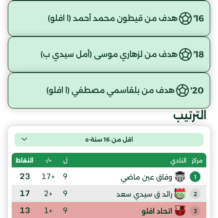
16'
هدف من قيطون محمد أحمد (ا افلو)
18'
هدف من لزهاري موسى (أمل سيدي ب)
20'
هدف من بلقاسمي مصطفي (ا افلو)
الترتيب
اقل من 16 سنة-ه
ل
+/-
النقاط
مركز
النادي
23
+17
9
وفاق عين ماضي
1
17
+2
9
رائد ق سيدي سعد
2
13
+1
9
اتحاد افلو
3