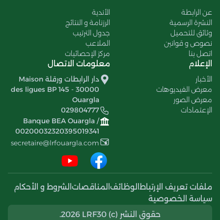
عن الرابطة
الأندية
النشرة الرسمية
الرزنامة و النتائج
وثائق للتحميل
جدول الترتيب
نصوص و قوانين
الملاعب
اتصل بنا
مركز الإحصائيات
الإعلام
معلومات الاتصال
الأخبار
دار الرابطات ورقلة Maison
معرض الفيديوهات
des ligues BP 145 - 30000
معرض الصور
Ouargla
الإعتمادات
029804777
Banque BEA Ouargla /
00200032320395019341
secretaire@lrfouargla.com
ملفات تعريف الإرتباط
الوظائف
المناقصات
الشروط و الأحكام
سياسة الخصوصية
حقوق النشر (c) 2026 LRF30.