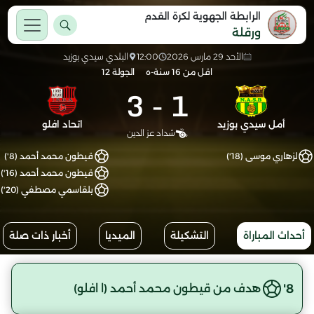
الرابطة الجهوية لكرة القدم
ورقلة
الأحد 29 مارس 2026
12:00
البلدي سيدي بوزيد
اقل من 16 سنة-ه
الجولة 12
3
-
1
أمل سيدي بوزيد
اتحاد افلو
شداد عز الدين
لزهاري موسى (18')
قيطون محمد أحمد (8')
قيطون محمد أحمد (16')
بلقاسمي مصطفي (20')
أحداث المباراة
التشكيلة
الميديا
أخبار ذات صلة
8'
هدف من قيطون محمد أحمد (ا افلو)