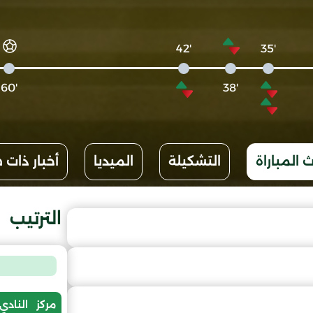
'42
'35
'60
'38
 المباراة
التشكيلة
الميديا
أخبار ذات 
الترتيب
مركز
النادي