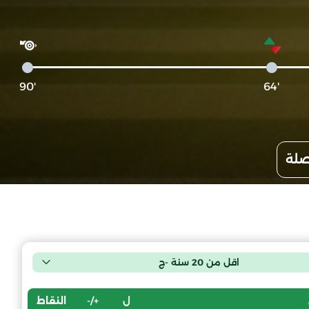
'90
'64
صلة
اقل من 20 سنة -ج
ل
+/-
النقاط