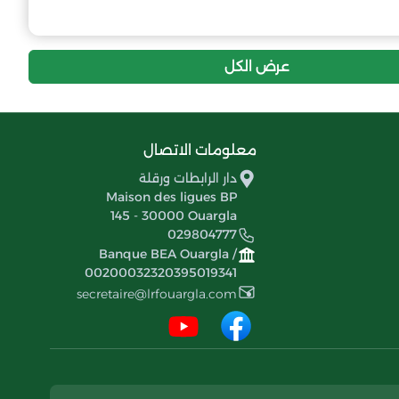
5
-33
17
التضامن السوفي
4
-34
17
إتحاد سوف
عرض الكل
معلومات الاتصال
دار الرابطات ورقلة
Maison des ligues BP
145 - 30000 Ouargla
029804777
Banque BEA Ouargla /
00200032320395019341
secretaire@lrfouargla.com