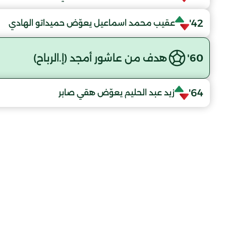
42'
عقيب محمد اسماعيل يعوّض حميداتو الهادي
60'
هدف من عاشور أمجد (إ.الرباح)
64'
زيد عبد الحليم يعوّض هقي صابر