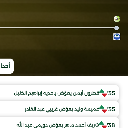
أحداث
35'
قطرون أيمن يعوّض باحديه إبراهيم الخليل
35'
غميمة وليد يعوّض غريبي عبد القادر
38'
شريف أحمد ماهر يعوّض دويمي عبد الله