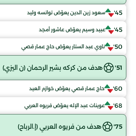
45'
سعود زين الدين يعوّض توانسه وليد
45'
عبيد وسيم يعوّض عاشور أمجد
50'
ناوي عبد الستار يعوّض حاج عمار قصي
51'
هدف من كركه بشير الرحمان (ن اليزي)
60'
حاج عمار قصي يعوّض خوازم العيد
68'
عوينات عبد الإله يعوّض فريوه العربي
75'
هدف من فريوه العربي (إ.الرباح)