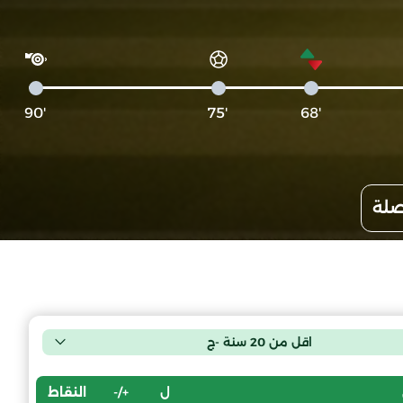
'90
'75
'68
صلة
اقل من 20 سنة -ج
ل
+/-
النقاط