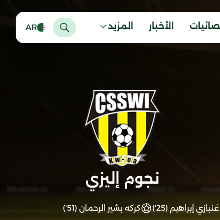
صائيات
الأخبار
المزيد
AR
نجوم إليزي
غنبازي إبراهيم (25')
كركه بشير الرحمان (51')