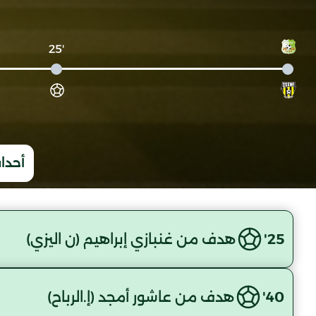
'25
أحداث
25'
هدف من غنبازي إبراهيم (ن اليزي)
40'
هدف من عاشور أمجد (إ.الرباح)