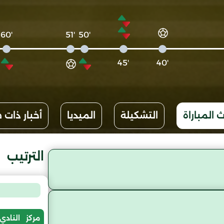
'60
'51
'50
'45
'40
 المباراة
التشكيلة
الميديا
أخبار ذات 
الترتيب
مركز
النادي