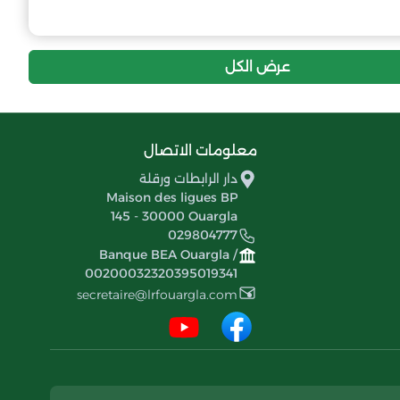
5
-33
17
التضامن السوفي
4
-34
17
إتحاد سوف
عرض الكل
معلومات الاتصال
دار الرابطات ورقلة
Maison des ligues BP
145 - 30000 Ouargla
029804777
Banque BEA Ouargla /
00200032320395019341
secretaire@lrfouargla.com