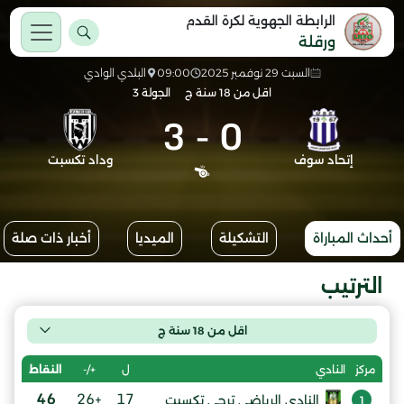
الرابطة الجهوية لكرة القدم
ورقلة
السبت 29 نوفمبر 2025
09:00
البلدي الوادي
اقل من 18 سنة ج
الجولة 3
3
-
0
إتحاد سوف
وداد تكسبت
أحداث المباراة
التشكيلة
الميديا
أخبار ذات صلة
الترتيب
اقل من 18 سنة ج
ل
+/-
النقاط
مركز
النادي
46
+26
17
النادي الرياضي ترجي تكسبت
1