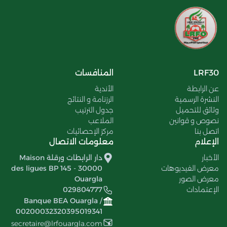
LRF30
المنافسات
عن الرابطة
الأندية
النشرة الرسمية
الرزنامة و النتائج
وثائق للتحميل
جدول الترتيب
نصوص و قوانين
الملاعب
اتصل بنا
مركز الإحصائيات
الإعلام
معلومات الاتصال
الأخبار
دار الرابطات ورقلة Maison
معرض الفيديوهات
des ligues BP 145 - 30000
معرض الصور
Ouargla
الإعتمادات
029804777
Banque BEA Ouargla /
00200032320395019341
secretaire@lrfouargla.com