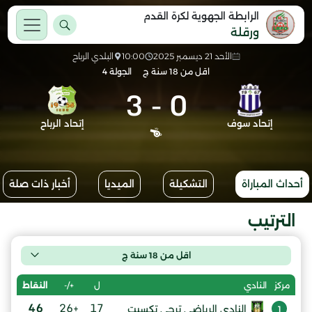
الرابطة الجهوية لكرة القدم
ورقلة
الأحد 21 ديسمبر 2025
10:00
البلدي الرباح
اقل من 18 سنة ج
الجولة 4
3
-
0
إتحاد سوف
إتحاد الرباح
أحداث المباراة
التشكيلة
الميديا
أخبار ذات صلة
الترتيب
اقل من 18 سنة ج
ل
+/-
النقاط
مركز
النادي
46
+26
17
النادي الرياضي ترجي تكسبت
1