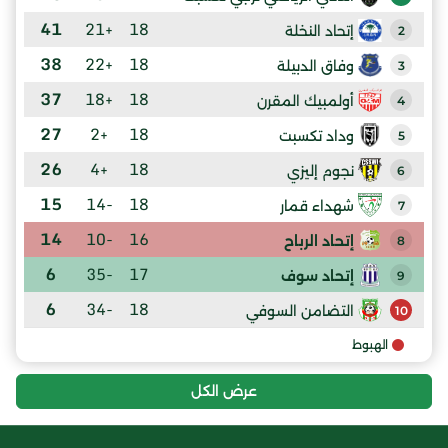
41
+21
18
إتحاد النخلة
2
38
+22
18
وفاق الدبيلة
3
37
+18
18
أولمبيك المقرن
4
27
+2
18
وداد تكسبت
5
26
+4
18
نجوم إليزي
6
15
-14
18
شهداء قمار
7
14
-10
16
إتحاد الرباح
8
6
-35
17
إتحاد سوف
9
6
-34
18
التضامن السوفي
10
الهبوط
عرض الكل