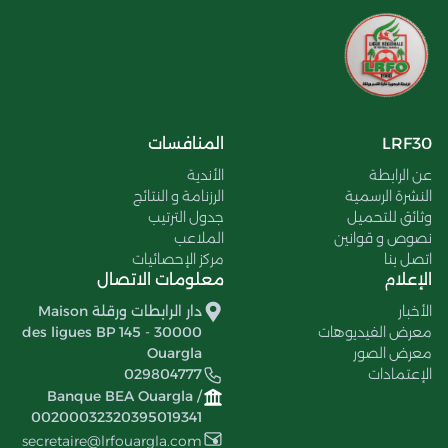
LRF30
المنافسات
عن الرابطة
الأندية
النشرة الرسمية
الرزنامة و النتائج
وثائق للتحميل
جدول الترتيب
نصوص و قوانين
الملاعب
اتصل بنا
مركز الإحصائيات
الإعلام
معلومات الاتصال
الأخبار
دار الرابطات ورقلة Maison
معرض الفيديوهات
des ligues BP 145 - 30000
معرض الصور
Ouargla
الإعتمادات
029804777
Banque BEA Ouargla /
00200032320395019341
secretaire@lrfouargla.com