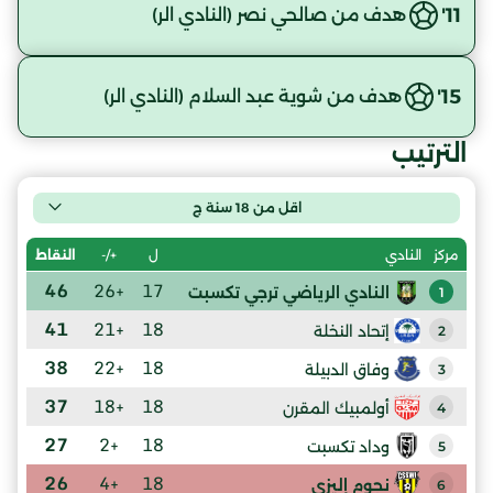
11'
هدف من صالحي نصر (النادي الر)
15'
هدف من شوية عبد السلام (النادي الر)
الترتيب
اقل من 18 سنة ج
ل
+/-
النقاط
مركز
النادي
46
+26
17
النادي الرياضي ترجي تكسبت
1
41
+21
18
إتحاد النخلة
2
38
+22
18
وفاق الدبيلة
3
37
+18
18
أولمبيك المقرن
4
27
+2
18
وداد تكسبت
5
26
+4
18
نجوم إليزي
6