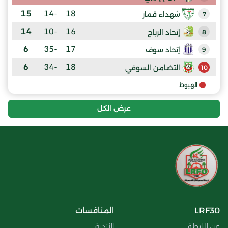
15
-14
18
شهداء قمار
7
14
-10
16
إتحاد الرباح
8
6
-35
17
إتحاد سوف
9
6
-34
18
التضامن السوفي
10
الهبوط
عرض الكل
LRF30
المنافسات
عن الرابطة
الأندية