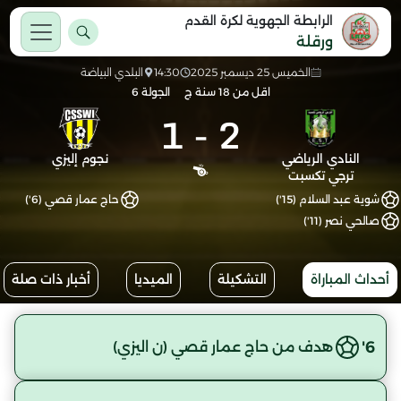
الرابطة الجهوية لكرة القدم
ورقلة
الخميس 25 ديسمبر 2025
14:30
البلدي البياضة
اقل من 18 سنة ج
الجولة 6
1
-
2
النادي الرياضي
نجوم إليزي
ترجي تكسبت
شوية عبد السلام (15')
حاج عمار قصي (6')
صالحي نصر (11')
أحداث المباراة
التشكيلة
الميديا
أخبار ذات صلة
6'
هدف من حاج عمار قصي (ن اليزي)