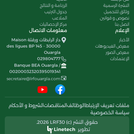
النشرة الرسمية
الرزنامة و النتائج
وثائق للتحميل
جدول الترتيب
نصوص و قوانين
الملاعب
اتصل بنا
مركز الإحصائيات
الإعلام
معلومات الاتصال
الأخبار
دار الرابطات ورقلة Maison
معرض الفيديوهات
des ligues BP 145 - 30000
معرض الصور
Ouargla
الإعتمادات
029804777
Banque BEA Ouargla /
00200032320395019341
secretaire@lrfouargla.com
ملفات تعريف الإرتباط
الوظائف
المناقصات
الشروط و الأحكام
سياسة الخصوصية
حقوق النشر (c) 2026 LRF30.
تطوير
Linetech