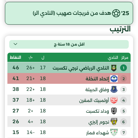
25'
هدف من فريجات صهيب (النادي الر)
الترتيب
اقل من 18 سنة ج
ل
+/-
النقاط
مركز
النادي
46
+26
17
النادي الرياضي ترجي تكسبت
1
41
+21
18
إتحاد النخلة
2
38
+22
18
وفاق الدبيلة
3
37
+18
18
أولمبيك المقرن
4
27
+2
18
وداد تكسبت
5
26
+4
18
نجوم إليزي
6
15
-14
18
شهداء قمار
7