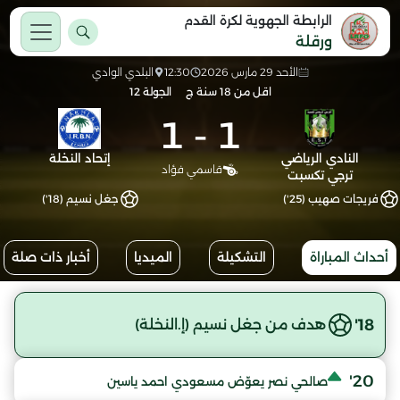
الرابطة الجهوية لكرة القدم
ورقلة
الأحد 29 مارس 2026
12:30
البلدي الوادي
اقل من 18 سنة ج
الجولة 12
1
-
1
النادي الرياضي
إتحاد النخلة
قاسمي فؤاد
ترجي تكسبت
فريجات صهيب (25')
جغل نسيم (18')
أحداث المباراة
التشكيلة
الميديا
أخبار ذات صلة
18'
هدف من جغل نسيم (إ.النخلة)
20'
صالحي نصر يعوّض مسعودي احمد ياسين