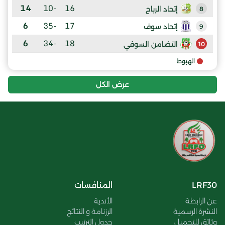
14
-10
16
إتحاد الرباح
8
6
-35
17
إتحاد سوف
9
6
-34
18
التضامن السوفي
10
الهبوط
عرض الكل
LRF30
المنافسات
عن الرابطة
الأندية
النشرة الرسمية
الرزنامة و النتائج
وثائق للتحميل
جدول الترتيب