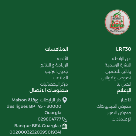
LRF30
المنافسات
عن الرابطة
الأندية
النشرة الرسمية
الرزنامة و النتائج
وثائق للتحميل
جدول الترتيب
نصوص و قوانين
الملاعب
اتصل بنا
مركز الإحصائيات
الإعلام
معلومات الاتصال
الأخبار
دار الرابطات ورقلة Maison
معرض الفيديوهات
des ligues BP 145 - 30000
معرض الصور
Ouargla
الإعتمادات
029804777
Banque BEA Ouargla /
00200032320395019341