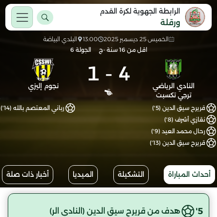
الرابطة الجهوية لكرة القدم
ورقلة
الخميس 25 ديسمبر 2025
13:00
البلدي البياضة
اقل من 16 سنة -ج
الجولة 6
1
-
4
النادي الرياضي
نجوم إليزي
ترجي تكسبت
قريرح سيق الدين (5')
رباني المعتصم بالله (14')
نقازي أشرف (8')
رحال محمد العيد (9')
قريرح سيق الدين (13')
أحداث المباراة
التشكيلة
الميديا
أخبار ذات صلة
5'
هدف من قريرح سيق الدين (النادي الر)