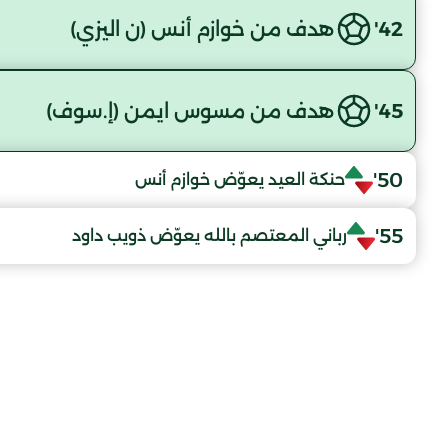
42'
هدف من خوازم أنس (ن اليزي)
45'
هدف من مسوس ايمن (إ.سوف)
50'
حنكة العيد يعوّض خوازم أنس
55'
رباني المعتصم بالله يعوّض ذويب داود