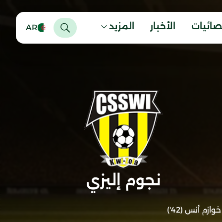
صائيات
الأخبار
المزيد
AR
نجوم إليزي
خوازم أنس (42')