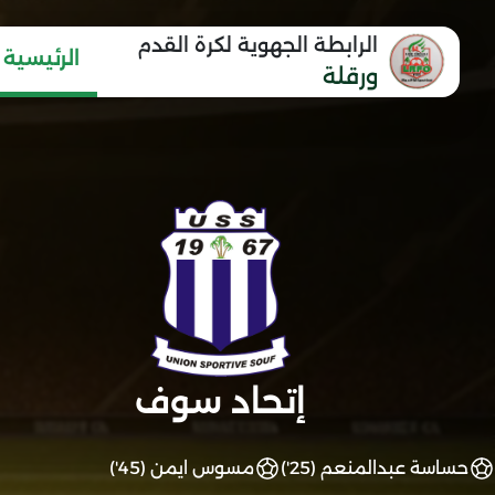
الرابطة الجهوية لكرة القدم
الرئيسية
ورقلة
إتحاد سوف
حساسة عبدالمنعم (25')
مسوس ايمن (45')