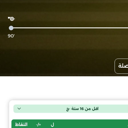
'90
صلة
اقل من 16 سنة -ج
ل
+/-
النقاط