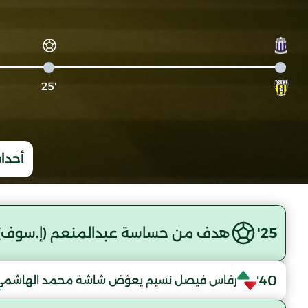
'25
أحداث
25'
هدف من حساسة عبدالمنعم (إ.سوف)
40'
رفاس فيصل نسيم يعوّض شاشة محمد الهاشمي