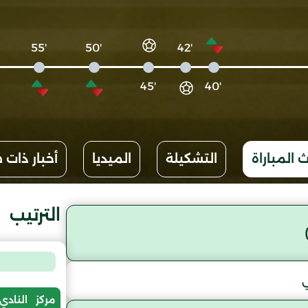
'55
'50
'42
'45
'40
 المباراة
التشكيلة
الميديا
أخبار ذات 
الترتيب
مركز
النادي