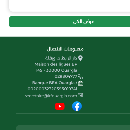
6
-35
16
إتحاد سوف
6
-20
17
التضامن السوفي
عرض الكل
معلومات الاتصال
دار الرابطات ورقلة
Maison des ligues BP
145 - 30000 Ouargla
029804777
Banque BEA Ouargla /
00200032320395019341
secretaire@lrfouargla.com