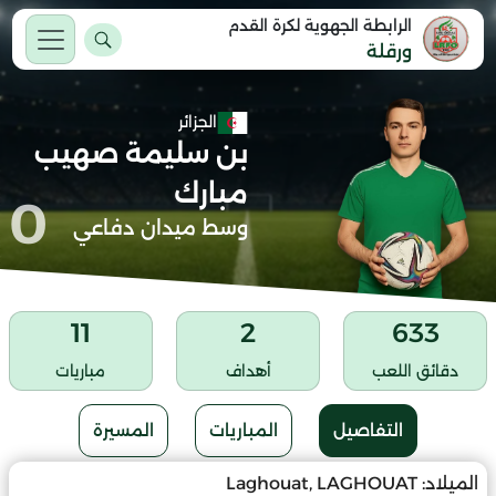
الرابطة الجهوية لكرة القدم
ورقلة
الجزائر
بن سليمة صهيب
مبارك
0
وسط ميدان دفاعي
11
2
633
دقائق اللعب
أهداف
مباريات
التفاصيل
المباريات
المسيرة
الميلاد:
Laghouat, LAGHOUAT