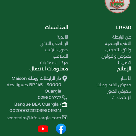
LRF30
المنافسات
عن الرابطة
الأندية
النشرة الرسمية
الرزنامة و النتائج
وثائق للتحميل
جدول الترتيب
نصوص و قوانين
الملاعب
اتصل بنا
مركز الإحصائيات
الإعلام
معلومات الاتصال
الأخبار
دار الرابطات ورقلة Maison
معرض الفيديوهات
des ligues BP 145 - 30000
معرض الصور
Ouargla
الإعتمادات
029804777
Banque BEA Ouargla /
00200032320395019341
secretaire@lrfouargla.com