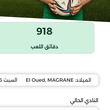
918
دقائق اللعب
الميلاد:
El Oued, MAGRANE
السبت 6 جانفي 2007
النادي الحالي