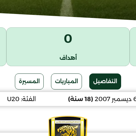
0
أهداف
التفاصيل
المباريات
المسيرة
(18 سنة)
الفئة:
U20