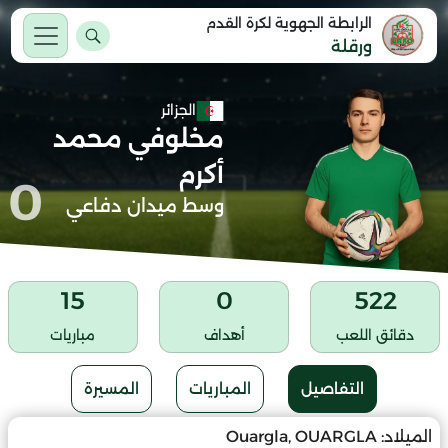
الرابطة الجهوية لكرة القدم
ورقلة
الجزائر
مخلوفي محمد
أكرم
0
وسط ميدان دفاعي
15
0
522
دقائق اللعب
أهداف
مباريات
التفاصيل
المباريات
المسيرة
الميلاد:
Ouargla, OUARGLA