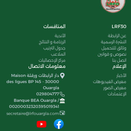
LRF30
المنافسات
عن الرابطة
الأندية
النشرة الرسمية
الرزنامة و النتائج
وثائق للتحميل
جدول الترتيب
نصوص و قوانين
الملاعب
اتصل بنا
مركز الإحصائيات
الإعلام
معلومات الاتصال
الأخبار
دار الرابطات ورقلة Maison
معرض الفيديوهات
des ligues BP 145 - 30000
معرض الصور
Ouargla
الإعتمادات
029804777
Banque BEA Ouargla /
00200032320395019341
secretaire@lrfouargla.com