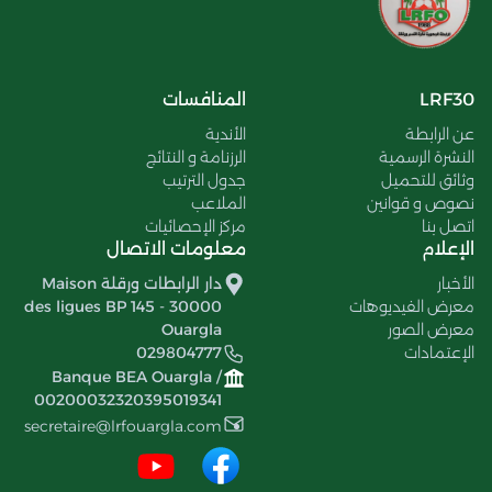
LRF30
المنافسات
عن الرابطة
الأندية
النشرة الرسمية
الرزنامة و النتائج
وثائق للتحميل
جدول الترتيب
نصوص و قوانين
الملاعب
اتصل بنا
مركز الإحصائيات
الإعلام
معلومات الاتصال
الأخبار
دار الرابطات ورقلة Maison
معرض الفيديوهات
des ligues BP 145 - 30000
معرض الصور
Ouargla
الإعتمادات
029804777
Banque BEA Ouargla /
00200032320395019341
secretaire@lrfouargla.com