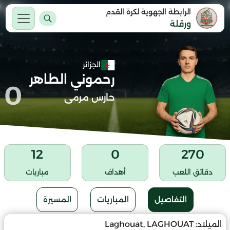
الرابطة الجهوية لكرة القدم
ورقلة
الجزائر
رحموني الطاهر
0
حارس مرمى
12
0
270
دقائق اللعب
أهداف
مباريات
التفاصيل
المباريات
المسيرة
الميلاد:
Laghouat, LAGHOUAT