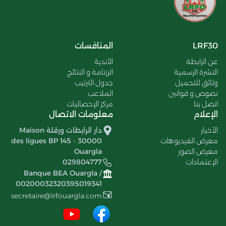
LRF30
المنافسات
عن الرابطة
الأندية
النشرة الرسمية
الرزنامة و النتائج
وثائق للتحميل
جدول الترتيب
نصوص و قوانين
الملاعب
اتصل بنا
مركز الإحصائيات
الإعلام
معلومات الاتصال
الأخبار
دار الرابطات ورقلة Maison
معرض الفيديوهات
des ligues BP 145 - 30000
معرض الصور
Ouargla
الإعتمادات
029804777
Banque BEA Ouargla /
00200032320395019341
secretaire@lrfouargla.com