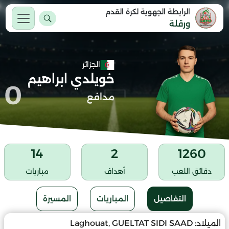
الرابطة الجهوية لكرة القدم
ورقلة
الجزائر
خويلدي ابراهيم
0
مدافع
14
2
1260
دقائق اللعب
أهداف
مباريات
التفاصيل
المباريات
المسيرة
الميلاد:
Laghouat, GUELTAT SIDI SAAD