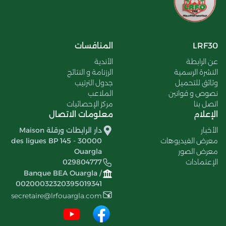
LRF30
المنافسات
عن الرابطة
الأندية
النشرة الرسمية
الرزنامة و النتائج
وثائق للتحميل
جدول الترتيب
نصوص و قوانين
الملاعب
اتصل بنا
مركز الإحصائيات
الإعلام
معلومات الاتصال
الأخبار
دار الرابطات ورقلة Maison
معرض الفيديوهات
des ligues BP 145 - 30000
معرض الصور
Ouargla
الإعتمادات
029804777
Banque BEA Ouargla /
00200032320395019341
secretaire@lrfouargla.com