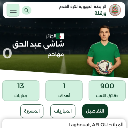
الرابطة الجهوية لكرة القدم
ورقلة
الجزائر
شاشي عبد الحق
0
مهاجم
13
1
900
دقائق اللعب
أهداف
مباريات
التفاصيل
المباريات
المسيرة
الميلاد:
Laghouat, AFLOU